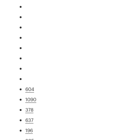
604
1090
378
637
196