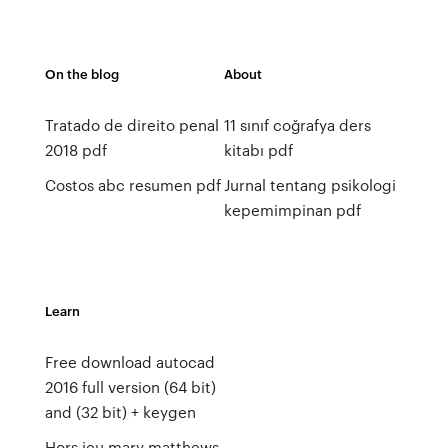
On the blog
About
Tratado de direito penal
11 sınıf coğrafya ders
2018 pdf
kitabı pdf
Costos abc resumen pdf
Jurnal tentang psikologi
kepemimpinan pdf
Learn
Free download autocad
2016 full version (64 bit)
and (32 bit) + keygen
Hors jeu mary matthews