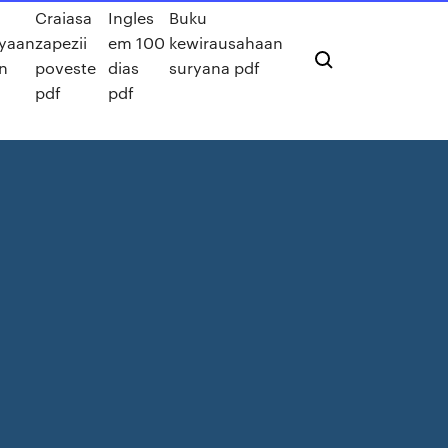
Craiasa
Ingles
Buku
yaan
zapezii
em 100
kewirausahaan
n
poveste
dias
suryana pdf
pdf
pdf