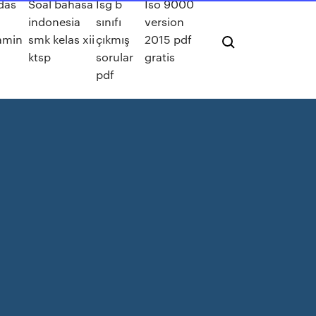
das
Soal bahasa
Isg b
Iso 9000
indonesia
sınıfı
version
jamin
smk kelas xii
çıkmış
2015 pdf
ktsp
sorular
gratis
pdf