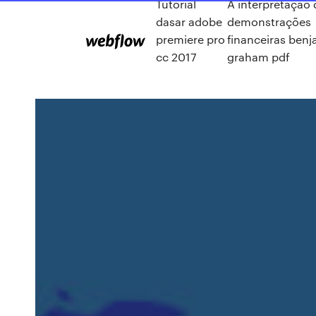
Tutorial
A interpretação 
dasar adobe
demonstrações
premiere pro
financeiras ben
cc 2017
graham pdf