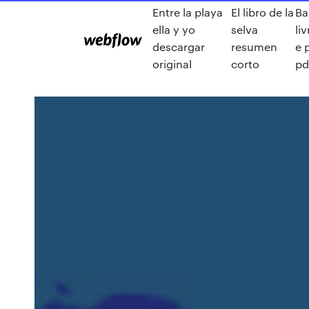
Entre la playa
El libro de la
Ba
ella y yo
selva
liv
descargar
resumen
e 
original
corto
pd