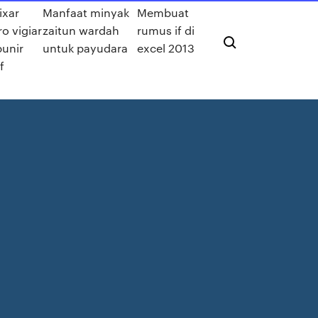
ixar
Manfaat minyak
Membuat
ro vigiar
zaitun wardah
rumus if di
punir
untuk payudara
excel 2013
f