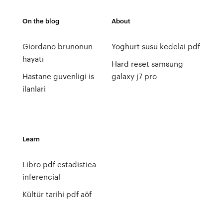
On the blog
About
Giordano brunonun
Yoghurt susu kedelai pdf
hayatı
Hard reset samsung
Hastane guvenligi is
galaxy j7 pro
ilanlari
Learn
Libro pdf estadistica
inferencial
Kültür tarihi pdf aöf